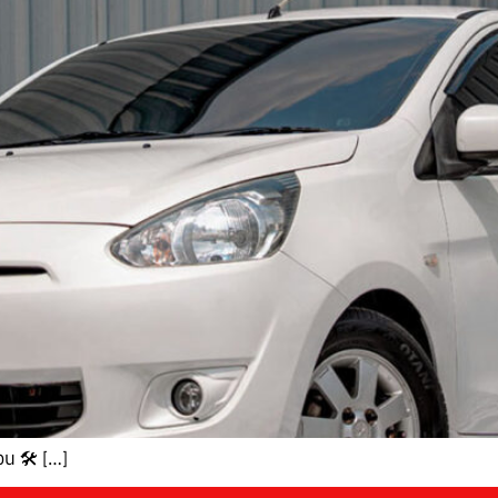
ตอน 🛠 […]