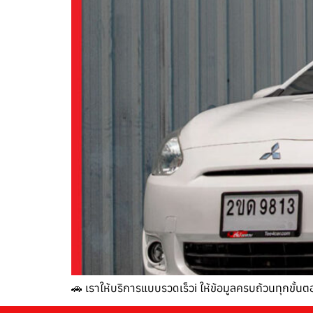
🚗 เราให้บริการแบบรวดเร็วℹ️ ให้ข้อมูลครบถ้วนทุกขั้น