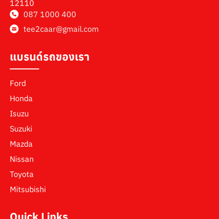
12110
087 1000 400
tee2caar@gmail.com
แบรนด์รถของเรา
Ford
Honda
Isuzu
Suzuki
Mazda
Nissan
Toyota
Mitsubishi
Quick Links