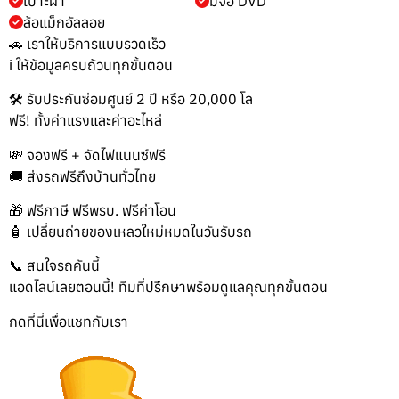
เบาะผ้า
มีจอ DVD
ล้อแม็กอัลลอย
🚗 เราให้บริการแบบรวดเร็ว
ℹ️ ให้ข้อมูลครบถ้วนทุกขั้นตอน
🛠️ รับประกันซ่อมศูนย์ 2 ปี หรือ 20,000 โล
ฟรี! ทั้งค่าแรงและค่าอะไหล่
💸 จองฟรี + จัดไฟแนนซ์ฟรี
🚚 ส่งรถฟรีถึงบ้านทั่วไทย
🎁 ฟรีภาษี ฟรีพรบ. ฟรีค่าโอน
🧴 เปลี่ยนถ่ายของเหลวใหม่หมดในวันรับรถ
📞 สนใจรถคันนี้
แอดไลน์เลยตอนนี้! ทีมที่ปรึกษาพร้อมดูแลคุณทุกขั้นตอน
กดที่นี่เพื่อแชทกับเรา